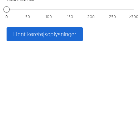
0
50
100
150
200
250
≥300
Hent køretøjsoplysninger